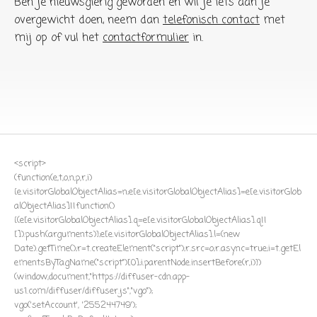
Ben je nieuwsgierig geworden en wil je iets aan je
overgewicht doen, neem dan
telefonisch contact
met
mij op of vul het
contactformulier
in.
<script>
(function(e,t,o,n,p,r,i)
{e.visitorGlobalObjectAlias=n;e[e.visitorGlobalObjectAlias]=e[e.visitorGlob
alObjectAlias]||function()
{(e[e.visitorGlobalObjectAlias].q=e[e.visitorGlobalObjectAlias].q||
[]).push(arguments)};e[e.visitorGlobalObjectAlias].l=(new
Date).getTime();r=t.createElement("script");r.src=o;r.async=true;i=t.getEl
ementsByTagName("script")[0];i.parentNode.insertBefore(r,i)})
(window,document,"https://diffuser-cdn.app-
us1.com/diffuser/diffuser.js","vgo");
vgo('setAccount', '255244749');