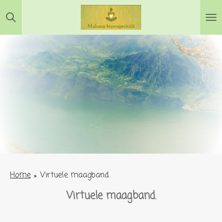
Ga
direct
naar
de
hoofdinhoud
Home
»
Virtuele maagband
Virtuele maagband.