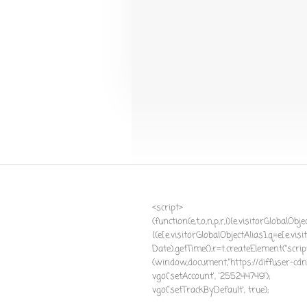
<script>
(function(e,t,o,n,p,r,i){e.visitorGlobalOb
{(e[e.visitorGlobalObjectAlias].q=e[e.vis
Date).getTime();r=t.createElement("scrip
(window,document,"https://diffuser-cdn.a
vgo('setAccount', '255244749');
vgo('setTrackByDefault', true);