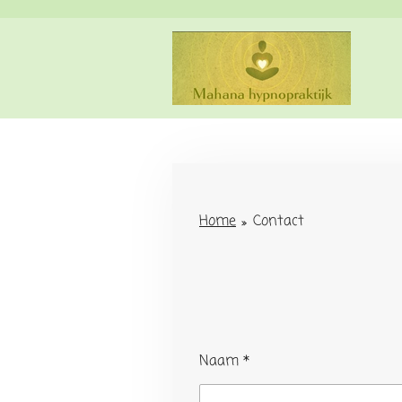
Ga
direct
naar
de
hoofdinhoud
Home
»
Contact
Naam *