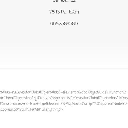
De hoek 32
7843 PL ERm
06.42384589
jectAlias=n;e[e.visitorGlobalObjectAlias]=e[e.visitorGlobalObjectAlias]||function()
itorGlobalObjectAlias].q||[]).push(arguments)};e[e.visitorGlobalObjectAlias].l=(n
t");r.src=o;r.async=true;i=t.getElementsByTagName("script")[0];i.parentNode.inse
pp-us1.com/diffuser/diffuser.js","vgo");